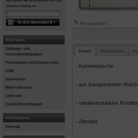
Bitte geben Sie die Artikelnummer aus
unserem Katalog ein.
Bild vergrößern
Mehr über...
Zahlungs- und
Details
Rezensionen
Ku
Versandbedingungen
Privatsphäre und Datenschutz
- Ausweistasche
AGB
Impressum
- aus transparentem Weic
Widerrufsrecht
Lieferzeit
- metallverstärktes Rundlo
Cookie Einstellungen
Informationen
- Ziernaht
Sitemap