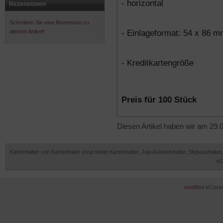
- horizontal
Rezensionen
Schreiben Sie eine Rezension zu
- Einlageformat: 54 x 86 
diesem Artikel!
- Kreditkartengröße
Preis für 100 Stück
Diesen Artikel haben wir am 29
Kartenhalter von Kartenhalter.shop bietet Kartenhalter, Jojo Ausweishalter, Skipasshal
eC
mod
ified eCom