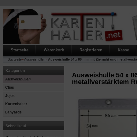
Startseite
Warenkorb
Registrieren
Kasse
Startseite
»
Ausweishüllen
»
Ausweishülle 54 x 86 mm mit Ziernaht und metallverst
Kategorien
Ausweishülle 54 x 8
Ausweishüllen
metallverstärktem R
Clips
Jojos
Kartenhalter
Lanyards
Schnellkauf