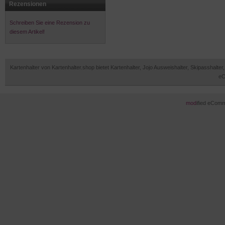
Rezensionen
Schreiben Sie eine Rezension zu
diesem Artikel!
Kartenhalter von Kartenhalter.shop bietet Kartenhalter, Jojo Ausweishalter, Skipasshal
eC
mod
ified eCom