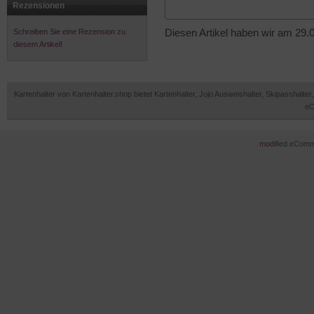
Rezensionen
Schreiben Sie eine Rezension zu
Diesen Artikel haben wir am 29
diesem Artikel!
Kartenhalter von Kartenhalter.shop bietet Kartenhalter, Jojo Ausweishalter, Skipasshal
eC
mod
ified eCom