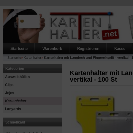
Startseite
Warenkorb
Registrieren
Kasse
Startseite
»
Kartenhalter
»
Kartenhalter mit Langloch und Fingereingriff - vertikal - 
Kategorien
Kartenhalter mit Lan
Ausweishüllen
vertikal - 100 St
Clips
Jojos
Kartenhalter
Lanyards
Schnellkauf