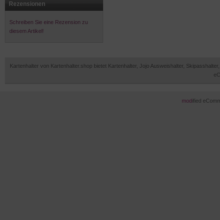
Rezensionen
Schreiben Sie eine Rezension zu
diesem Artikel!
Kartenhalter von Kartenhalter.shop bietet Kartenhalter, Jojo Ausweishalter, Skipasshal
eC
mod
ified eCom