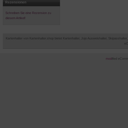
Rezensionen
Schreiben Sie eine Rezension zu
diesem Artikel!
Kartenhalter von Kartenhalter.shop bietet Kartenhalter, Jojo Ausweishalter, Skipasshal
eC
mod
ified eCom